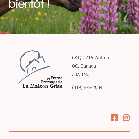
bientôt !
68 QC-216 Wotton
QC, Canada,
J0A 1N0
(819) 828-2034