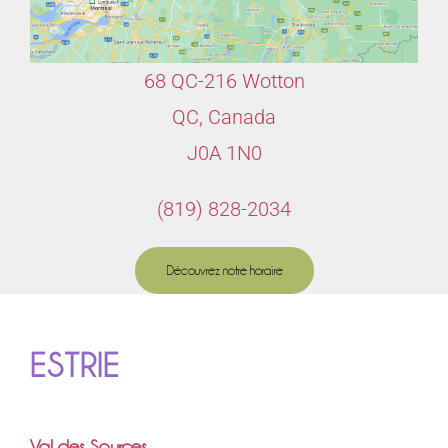
68 QC-216 Wotton
QC, Canada
J0A 1N0
(819) 828-2034
Découvrez notre horaire
ESTRIE
Val des Sources